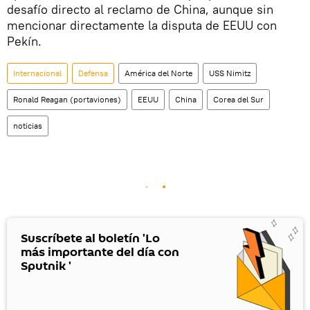
desafío directo al reclamo de China, aunque sin
mencionar directamente la disputa de EEUU con
Pekín.
Internacional
Defensa
América del Norte
USS Nimitz
Ronald Reagan (portaviones)
EEUU
China
Corea del Sur
noticias
Suscríbete al boletín 'Lo
más importante del día con
Sputnik '