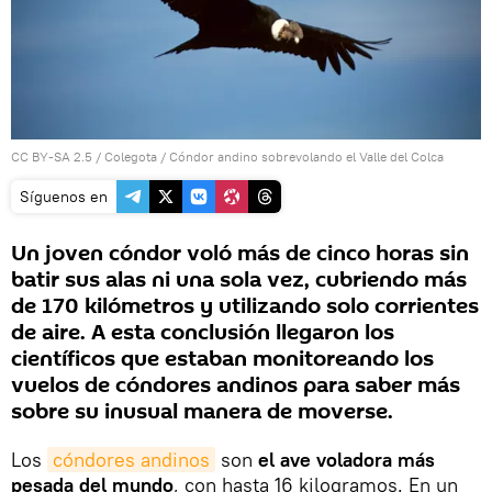
CC BY-SA 2.5
/
Colegota
/
Cóndor andino sobrevolando el Valle del Colca
Síguenos en
Un joven cóndor voló más de cinco horas sin
batir sus alas ni una sola vez, cubriendo más
de 170 kilómetros y utilizando solo corrientes
de aire. A esta conclusión llegaron los
científicos que estaban monitoreando los
vuelos de cóndores andinos para saber más
sobre su inusual manera de moverse.
Los
cóndores andinos
son
el ave voladora más
pesada del mundo
, con hasta 16 kilogramos. En un