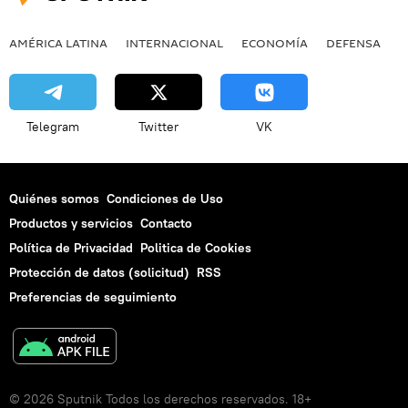
AMÉRICA LATINA
INTERNACIONAL
ECONOMÍA
DEFENSA
M
Telegram
Twitter
VK
Quiénes somos
Condiciones de Uso
Productos y servicios
Contacto
Política de Privacidad
Politica de Cookies
Protección de datos (solicitud)
RSS
Preferencias de seguimiento
© 2026 Sputnik Todos los derechos reservados. 18+