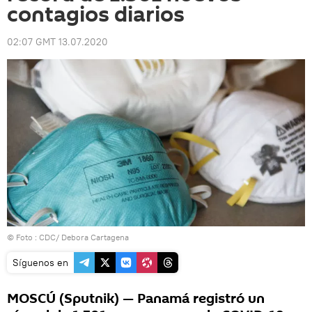
contagios diarios
02:07 GMT 13.07.2020
© Foto : CDC/ Debora Cartagena
Síguenos en
MOSCÚ (Sputnik) — Panamá registró un