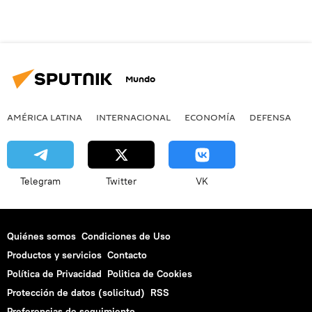
Mundo
AMÉRICA LATINA
INTERNACIONAL
ECONOMÍA
DEFENSA
M
Telegram
Twitter
VK
Quiénes somos
Condiciones de Uso
Productos y servicios
Contacto
Política de Privacidad
Politica de Cookies
Protección de datos (solicitud)
RSS
Preferencias de seguimiento