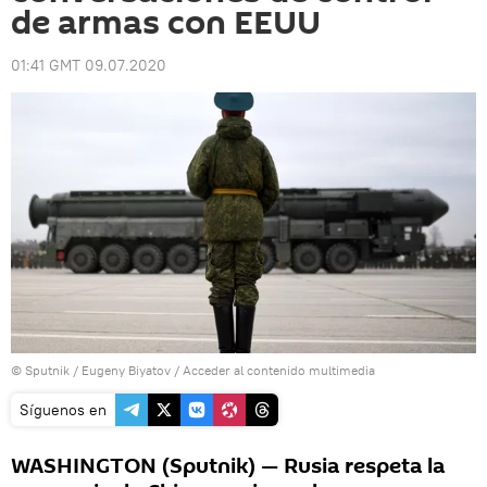
de armas con EEUU
01:41 GMT 09.07.2020
© Sputnik / Eugeny Biyatov
/
Acceder al contenido multimedia
Síguenos en
WASHINGTON (Sputnik) — Rusia respeta la