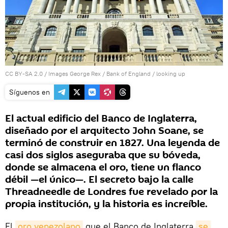
CC BY-SA 2.0
/
Images George Rex
/
Bank of England / looking up
Síguenos en
El actual edificio del Banco de Inglaterra,
diseñado por el arquitecto John Soane, se
terminó de construir en 1827. Una leyenda de
casi dos siglos aseguraba que su bóveda,
donde se almacena el oro, tiene un flanco
débil —el único—. El secreto bajo la calle
Threadneedle de Londres fue revelado por la
propia institución, y la historia es increíble.
El
oro venezolano
que el Banco de Inglaterra
se 