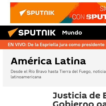
Mundo
EN VIVO: De la Espriella jura como president
América Latina
Desde el Río Bravo hasta Tierra del Fuego, noticias
latinoamericana
Justicia de 
Gobierno pa