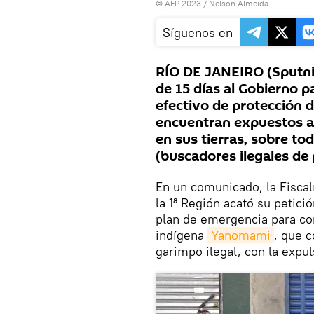
© AFP 2023 / Nelson Almeida
Síguenos en
RÍO DE JANEIRO (Sputnik)
de 15 días al Gobierno 
efectivo de protección 
encuentran expuestos al
en sus tierras, sobre to
(buscadores ilegales de 
En un comunicado, la Fiscal
la 1ª Región acató su petic
plan de emergencia para con
indígena
Yanomami
, que 
garimpo ilegal, con la expuls