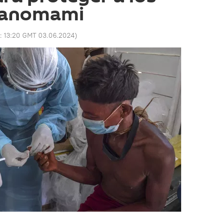
Yanomami
o:
13:20 GMT 03.06.2024
)