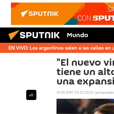
Mundo
EN VIVO: Los argentinos salen a las calles en 
"El nuevo vi
tiene un alt
una expans
16:28 GMT 03.07.2020
(actualizad