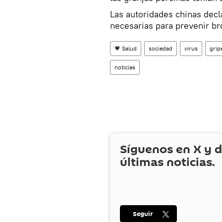
Las autoridades chinas dec
necesarias para prevenir br
💗 Salud
sociedad
virus
grip
noticias
Síguenos en
X
y d
últimas noticias.
Seguir