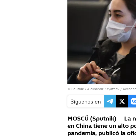
© Sputnik / Aleksandr Kryazhev
/
Acceder
Síguenos en
MOSCÚ (Sputnik) — La n
en China tiene un alto p
pandemia, publicó la ofi