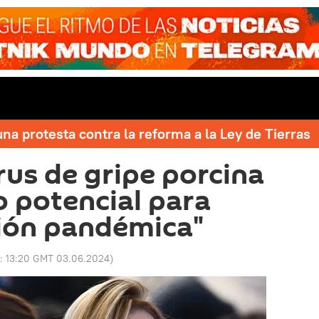
una protesta contra la reforma a la Ley de Tierras
rus de gripe porcina
o potencial para
ión pandémica"
o:
13:20 GMT 03.06.2024
)