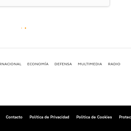
RNACIONAL
ECONOMÍA
DEFENSA
MULTIMEDIA
RADIO
Contacto
Política de Privacidad
Politica de Cookies
Protec