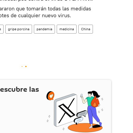
lararon que tomarán todas las medidas
otes de cualquier nuevo virus.
e
gripe porcina
pandemia
medicina
China
escubre las