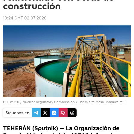
construcción
10:24 GMT 02.07.2020
CC BY 2.0
/
Nuclear Regulatory Commission
/
The White Mesa uranium mill
Síguenos en
TEHERÁN (Sputnik) — La Organización de