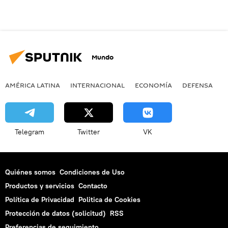
Mundo
AMÉRICA LATINA
INTERNACIONAL
ECONOMÍA
DEFENSA
M
Telegram
Twitter
VK
Quiénes somos
Condiciones de Uso
Productos y servicios
Contacto
Política de Privacidad
Politica de Cookies
Protección de datos (solicitud)
RSS
Preferencias de seguimiento