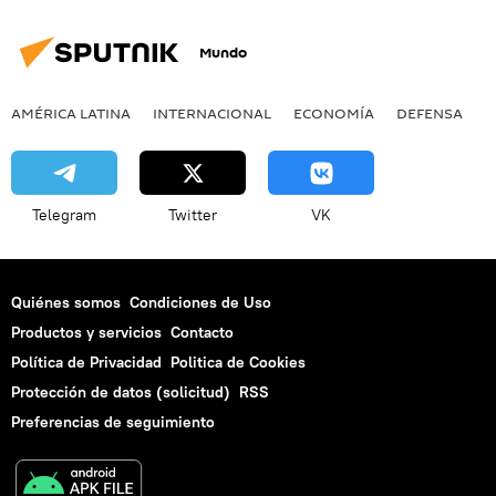
Mundo
AMÉRICA LATINA
INTERNACIONAL
ECONOMÍA
DEFENSA
M
Telegram
Twitter
VK
Quiénes somos
Condiciones de Uso
Productos y servicios
Contacto
Política de Privacidad
Politica de Cookies
Protección de datos (solicitud)
RSS
Preferencias de seguimiento