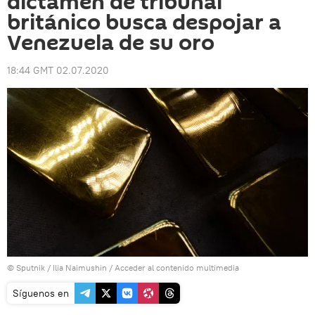
dictamen de tribunal
británico busca despojar a
Venezuela de su oro
18:44 GMT 02.07.2020
© Sputnik / Ilia Naimushin
/
Acceder al contenido multimedia
Síguenos en