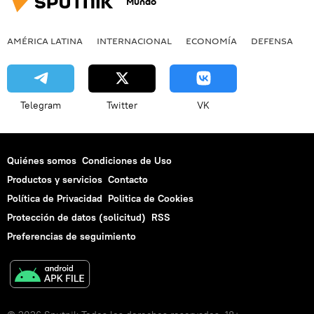
Mundo
AMÉRICA LATINA
INTERNACIONAL
ECONOMÍA
DEFENSA
M
Telegram
Twitter
VK
Quiénes somos
Condiciones de Uso
Productos y servicios
Contacto
Política de Privacidad
Politica de Cookies
Protección de datos (solicitud)
RSS
Preferencias de seguimiento