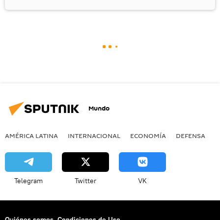
Mundo
AMÉRICA LATINA
INTERNACIONAL
ECONOMÍA
DEFENSA
M
Telegram
Twitter
VK
Quiénes somos
Condiciones de Uso