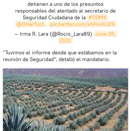
detienen a uno de los presuntos
responsables del atentado al secretario de
Seguridad Ciudadana de la
#CDMX
@OHarfuch
.
pic.twitter.com/xhPoiiKJZ9
— Irma R. Lara (@Rocio_Lara89)
June 26, 
2020
​"Tuvimos el informe desde que estábamos en la
reunión de Seguridad", detalló el mandatario.