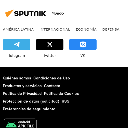
Mundo
AMÉRICA LATINA
INTERNACIONAL
ECONOMÍA
DEFENSA
M
Telegram
Twitter
VK
Quiénes somos
Condiciones de Uso
Productos y servicios
Contacto
Política de Privacidad
Politica de Cookies
Protección de datos (solicitud)
RSS
Preferencias de seguimiento