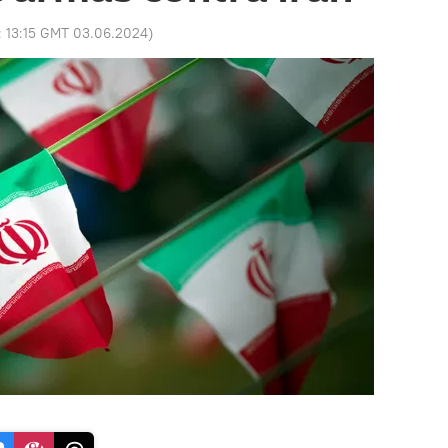
:
13:15 GMT 03.06.2024
)