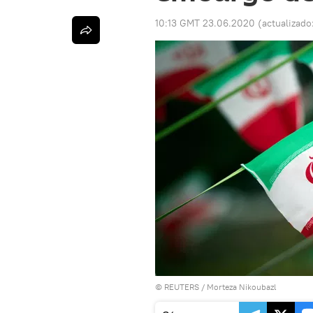
10:13 GMT 23.06.2020
(actualizado
©
REUTERS
/ Morteza Nikoubazl