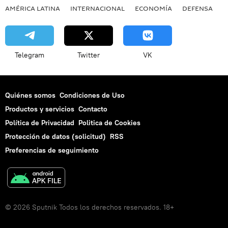
AMÉRICA LATINA
INTERNACIONAL
ECONOMÍA
DEFENSA
M
Telegram
Twitter
VK
Quiénes somos
Condiciones de Uso
Productos y servicios
Contacto
Política de Privacidad
Politica de Cookies
Protección de datos (solicitud)
RSS
Preferencias de seguimiento
© 2026 Sputnik Todos los derechos reservados. 18+