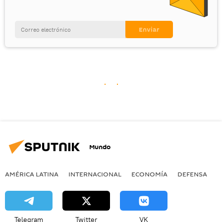
Mundo
AMÉRICA LATINA
INTERNACIONAL
ECONOMÍA
DEFENSA
M
Telegram
Twitter
VK