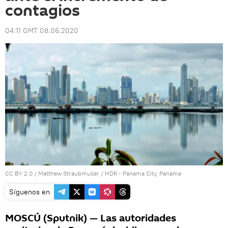
contagios
04:11 GMT 08.06.2020
CC BY 2.0
/
Matthew Straubmuller
/
HDR - Panama City, Panama
Síguenos en
MOSCÚ (Sputnik) — Las autoridades