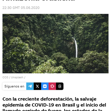
22:30 GMT 05.06.2020
CC0
/
Unsplash
/
Síguenos en
Con la creciente deforestación, la salvaje
epidemia de COVID-19 en Brasil y el inicio del