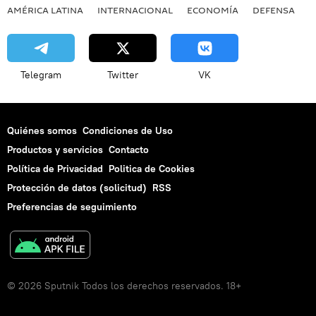
AMÉRICA LATINA
INTERNACIONAL
ECONOMÍA
DEFENSA
M
Telegram
Twitter
VK
Quiénes somos
Condiciones de Uso
Productos y servicios
Contacto
Política de Privacidad
Politica de Cookies
Protección de datos (solicitud)
RSS
Preferencias de seguimiento
© 2026 Sputnik Todos los derechos reservados. 18+