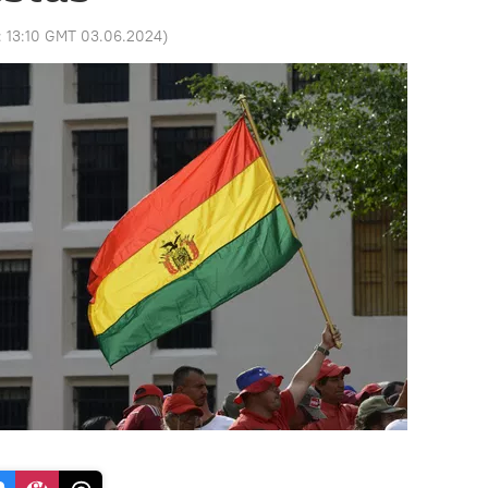
:
13:10 GMT 03.06.2024
)