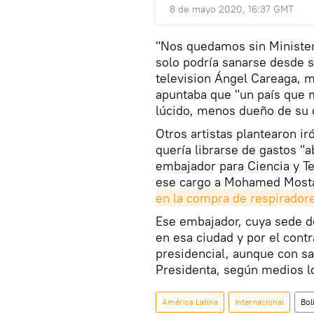
8 de mayo 2020, 16:37 GMT
"Nos quedamos sin Ministeri
solo podría sanarse desde s
television Ángel Careaga, m
apuntaba que "un país que 
lúcido, menos dueño de su 
Otros artistas plantearon i
quería librarse de gastos "a
embajador para Ciencia y T
ese cargo a Mohamed Mosta
en la compra de respirador
Ese embajador, cuya sede d
en esa ciudad y por el cont
presidencial, aunque con sal
Presidenta, según medios l
América Latina
Internacional
Bol