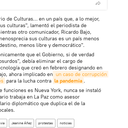
o de Culturas… en un país que, a lo mejor,
us culturas", lamentó el periodista de
ientras otro comunicador, Ricardo Bajo,
menosprecia sus culturas es un país menos
destino, menos libre y democrático".
rónicamente que el Gobierno, si de verdad
bsurdos", debía eliminar el cargo de
ecnología que creó en febrero designando en
jo, ahora implicado en
 un caso de corrupción 
es
para la lucha contra
la pandemia
.
e funciones es Nueva York, nunca se instaló
rario trabaja en La Paz como asesor
ario diplomático que duplica el de la
ocales.
ivia
Jeanine Áñez
protestas
noticias