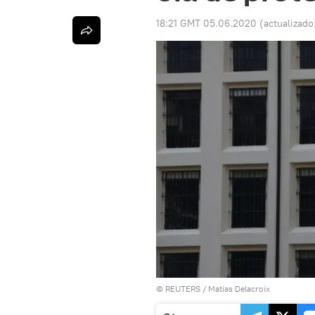
18:21 GMT 05.06.2020
(actualizado
©
REUTERS
/ Matias Delacroix