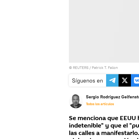
©
REUTERS
/ Patrick T. Fallon
Síguenos en
Sergio Rodríguez Gelfenst
Todos los artículos
Se menciona que EEUU h
indetenible" y que el "p
las calles a manifestarl