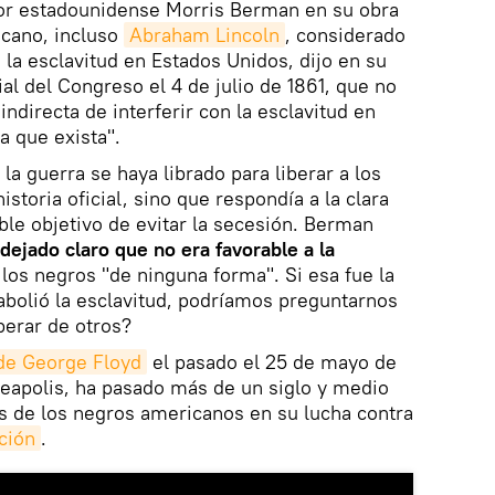
or estadounidense Morris Berman en su obra
icano, incluso
Abraham Lincoln
, considerado
a la esclavitud en Estados Unidos, dijo en su
al del Congreso el 4 de julio de 1861, que no
 indirecta de interferir con la esclavitud en
a que exista".
a guerra se haya librado para liberar a los
istoria oficial, sino que respondía a la clara
ible objetivo de evitar la secesión. Berman
 dejado claro que no era favorable a la
los negros "de ninguna forma". Si esa fue la
abolió la esclavitud, podríamos preguntarnos
erar de otros?
de George Floyd
el pasado el 25 de mayo de
apolis, ha pasado más de un siglo y medio
s de los negros americanos en su lucha contra
ción
.