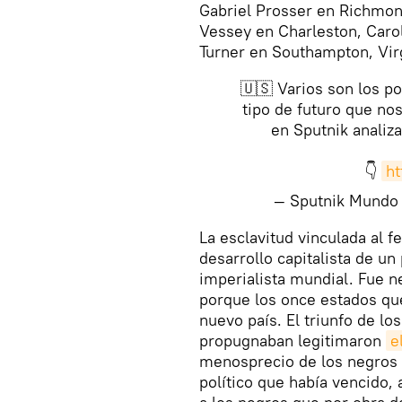
Gabriel Prosser en Richmon
Vessey en Charleston, Caroli
Turner en Southampton, Virg
🇺🇸 Varios son los pos
tipo de futuro que no
en Sputnik analiz
👇
ht
— Sputnik Mund
​La esclavitud vinculada al 
desarrollo capitalista de u
imperialista mundial. Fue n
porque los once estados qu
nuevo país. El triunfo de lo
propugnaban legitimaron
e
menosprecio de los negros
político que había vencido,