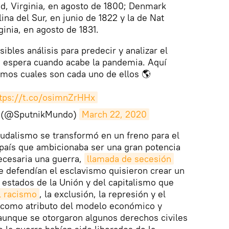
d, Virginia, en agosto de 1800; Denmark
na del Sur, en junio de 1822 y la de Nat
inia, en agosto de 1831.
ibles análisis para predecir y analizar el
s espera cuando acabe la pandemia. Aquí
amos cuales son cada uno de ellos 🌎
tps://t.co/osimnZrHHx
o (@SputnikMundo)
March 22, 2020
feudalismo se transformó en un freno para el
n país que ambicionaba ser una gran potencia
ecesaria una guerra,
llamada de secesión
e defendían el esclavismo quisieron crear un
s estados de la Unión y del capitalismo que
l racismo
, la exclusión, la represión y el
 como atributo del modelo económico y
 aunque se otorgaron algunos derechos civiles