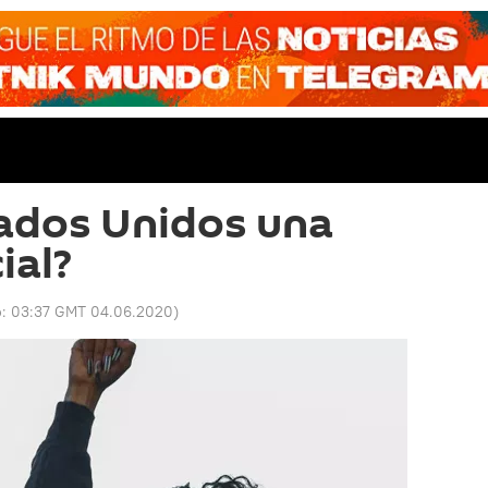
ados Unidos una
ial?
o:
03:37 GMT 04.06.2020
)