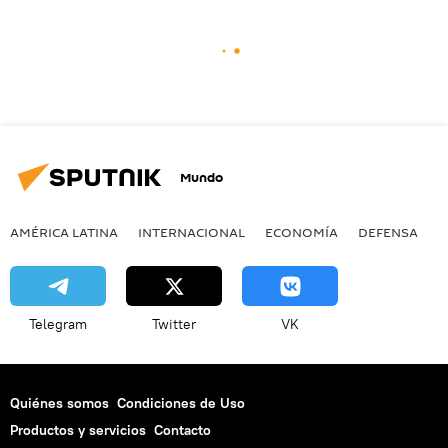
Mundo
AMÉRICA LATINA
INTERNACIONAL
ECONOMÍA
DEFENSA
M
Telegram
Twitter
VK
Quiénes somos
Condiciones de Uso
Productos y servicios
Contacto