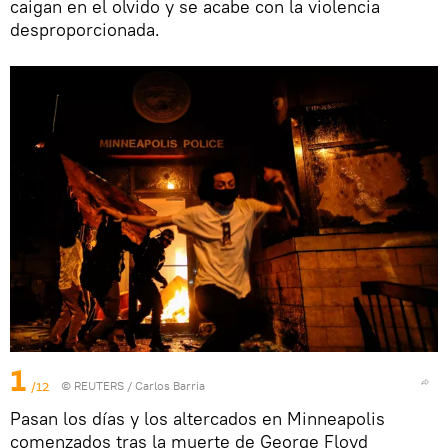
caigan en el olvido y se acabe con la violencia
desproporcionada.
1
/12
©
REUTERS
/ Carlos Barria
Pasan los días y los altercados en Minneapolis
comenzados tras la muerte de George Floyd