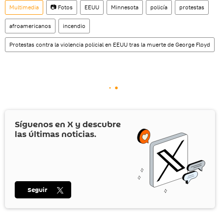
Multimedia
📷 Fotos
EEUU
Minnesota
policía
protestas
afroamericanos
incendio
Protestas contra la violencia policial en EEUU tras la muerte de George Floyd
Síguenos en
X
y descubre
las últimas noticias.
Seguir