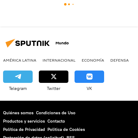
Mundo
AMÉRICA LATINA
INTERNACIONAL
ECONOMÍA
DEFENSA
M
Telegram
Twitter
VK
Quiénes somos
Condiciones de Uso
Productos y servicios
Contacto
Política de Privacidad
Politica de Cookies
Protección de datos (solicitud)
RSS