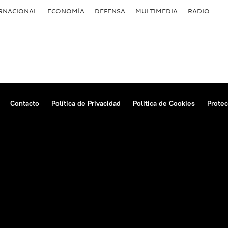
RNACIONAL
ECONOMÍA
DEFENSA
MULTIMEDIA
RADIO
Contacto
Política de Privacidad
Politica de Cookies
Protec