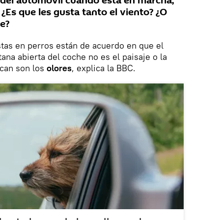
a del automóvil cuando está en marcha,
 ¿Es que les gusta tanto el viento? ¿O
e?
stas en perros están de acuerdo en que el
tana abierta del coche no es el paisaje o la
scan son los
olores
, explica la BBC.