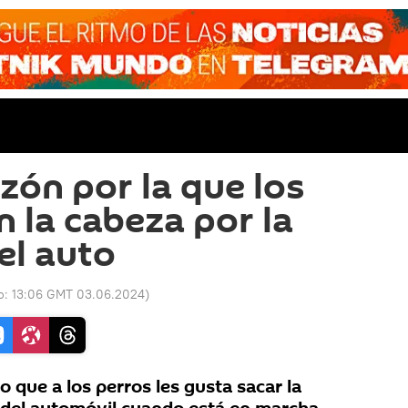
azón por la que los
n la cabeza por la
el auto
o:
13:06 GMT 03.06.2024
)
que a los perros les gusta sacar la