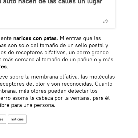
 auto hacen de las calles un lugar
mente
narices con patas
. Mientras que las
s son solo del tamaño de un sello postal y
es de receptores olfativos, un perro grande
a más cercana al tamaño de un pañuelo y más
res
.
eve sobre la membrana olfativa, las moléculas
 receptores del olor y son reconocidas. Cuanto
mbrana, más olores pueden detectar los
erro asoma la cabeza por la ventana, para él
libre para una persona.
es
noticias