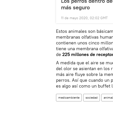
Los perros dentro del
más seguro
11 de mayo 2020, 02:02 GMT
Estos animales son básica
membranas olfativas humana
contienen unos cinco millon
tiene una membrana olfativ
de
225 millones de recepto
A medida que el aire se mu
del olor se asientan en los
más aire fluye sobre la me
perros. Así que cuando un p
es algo así como un buffet 
medioambiente
sociedad
animal