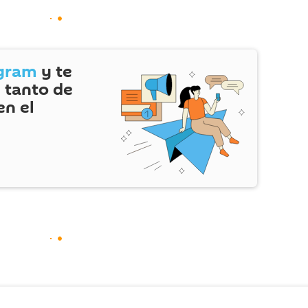
gram
y te
 tanto de
en el