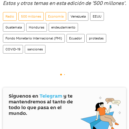
Estos y otros temas en esta edición de '500 millones'.
Radio
500 millones
Economía
Venezuela
EEUU
Guatemala
Honduras
endeudamiento
Fondo Monetario Internacional (FMI)
Ecuador
protestas
COVID-19
sanciones
Síguenos en
Telegram
y te
mantendremos al tanto de
todo lo que pasa en el
mundo.