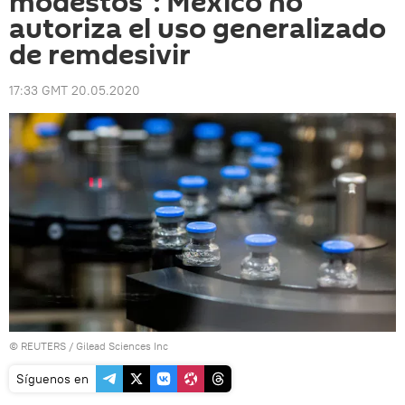
modestos": México no
autoriza el uso generalizado
de remdesivir
17:33 GMT 20.05.2020
©
REUTERS
/ Gilead Sciences Inc
Síguenos en