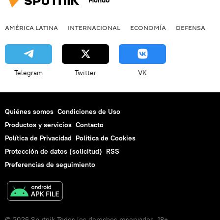
Mundo
AMÉRICA LATINA
INTERNACIONAL
ECONOMÍA
DEFENSA
M
Telegram
Twitter
VK
Quiénes somos
Condiciones de Uso
Productos y servicios
Contacto
Política de Privacidad
Politica de Cookies
Protección de datos (solicitud)
RSS
Preferencias de seguimiento
© 2026 Sputnik Todos los derechos reservados. 18+