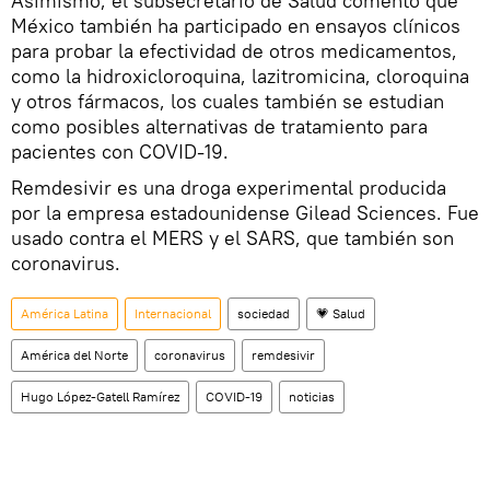
Asimismo, el subsecretario de Salud comentó que
México también ha participado en ensayos clínicos
para probar la efectividad de otros medicamentos,
como la hidroxicloroquina, lazitromicina, cloroquina
y otros fármacos, los cuales también se estudian
como posibles alternativas de tratamiento para
pacientes con COVID-19.
Remdesivir es una droga experimental producida
por la empresa estadounidense Gilead Sciences. Fue
usado contra el MERS y el SARS, que también son
coronavirus.
América Latina
Internacional
sociedad
💗 Salud
América del Norte
coronavirus
remdesivir
Hugo López-Gatell Ramírez
COVID-19
noticias