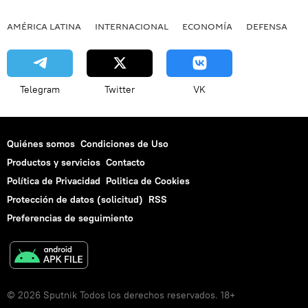
AMÉRICA LATINA
INTERNACIONAL
ECONOMÍA
DEFENSA
M
Telegram
Twitter
VK
Quiénes somos
Condiciones de Uso
Productos y servicios
Contacto
Política de Privacidad
Politica de Cookies
Protección de datos (solicitud)
RSS
Preferencias de seguimiento
© 2026 Sputnik Todos los derechos reservados. 18+