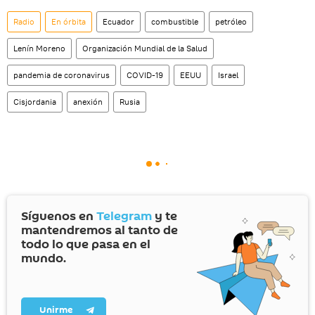
Radio
En órbita
Ecuador
combustible
petróleo
Lenín Moreno
Organización Mundial de la Salud
pandemia de coronavirus
COVID-19
EEUU
Israel
Cisjordania
anexión
Rusia
Síguenos en
Telegram
y te
mantendremos al tanto de
todo lo que pasa en el
mundo.
Unirme