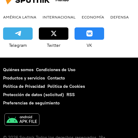
AMÉRICA LATINA
INTERNACIONAL
ECONOMÍA
DEFENSA
M
Telegram
Twitter
VK
Quiénes somos
Condiciones de Uso
Productos y servicios
Contacto
Política de Privacidad
Politica de Cookies
Protección de datos (solicitud)
RSS
Preferencias de seguimiento
© 2026 Sputnik Todos los derechos reservados. 18+