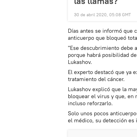
las llamas?
30 de abril 2020, 05:08 GMT
Días antes se informó que ci
anticuerpo que bloqueó tota
"Ese descubrimiento debe ay
porque habrá posibilidad d
Lukashov.
El experto destacó que ya e
tratamiento del cáncer.
Lukashov explicó que la may
bloquear el virus y que, en
incluso reforzarlo.
Solo unos pocos anticuerpos
el médico, su detección es 