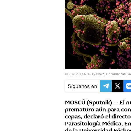
CC BY 2.0
/
NIAID
/
Novel Coronavirus S
Síguenos en
MOSCÚ (Sputnik) — El n
prematuro aún para conc
cepas, declaró el directo
Parasitología Médica, E
de la Universidad Séche