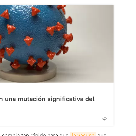
n una mutación significativa del
o cambia tan rápido para que
la vacuna
que