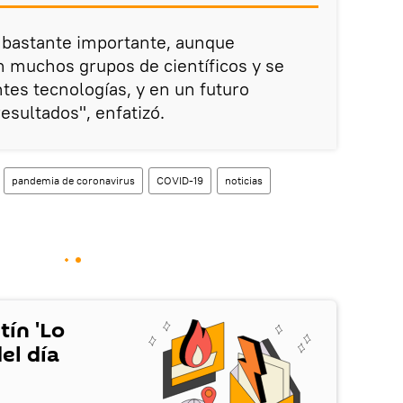
 bastante importante, aunque
n muchos grupos de científicos y se
tes tecnologías, y en un futuro
esultados", enfatizó.
pandemia de coronavirus
COVID-19
noticias
tín 'Lo
el día