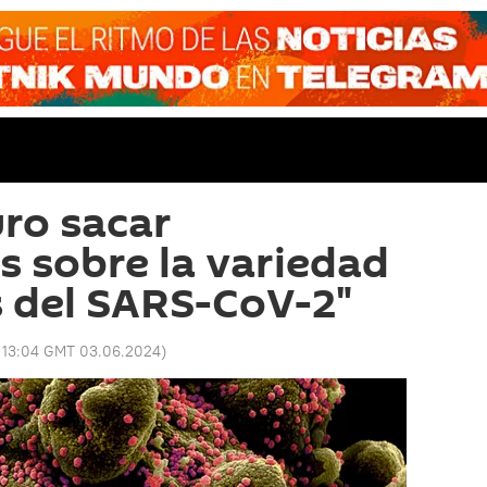
ro sacar
s sobre la variedad
s del SARS-CoV-2"
:
13:04 GMT 03.06.2024
)