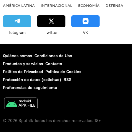
AMÉRICA LATINA
INTERNACIONAL
ECONOMÍA
DEFENSA
M
Telegram
Twitter
VK
Quiénes somos
Condiciones de Uso
Productos y servicios
Contacto
Política de Privacidad
Politica de Cookies
Protección de datos (solicitud)
RSS
Preferencias de seguimiento
© 2026 Sputnik Todos los derechos reservados. 18+