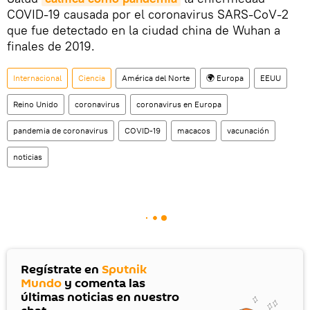
COVID-19 causada por el coronavirus SARS-CoV-2
que fue detectado en la ciudad china de Wuhan a
finales de 2019.
Internacional
Ciencia
América del Norte
🌍 Europa
EEUU
Reino Unido
coronavirus
coronavirus en Europa
pandemia de coronavirus
COVID-19
macacos
vacunación
noticias
Regístrate en
Sputnik
Mundo
y comenta las
últimas noticias en nuestro