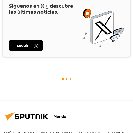
Síguenos en
X
y descubre
las últimas noticias.
Seguir
Mundo
AMÉRICA LATINA
INTERNACIONAL
ECONOMÍA
DEFENSA
M