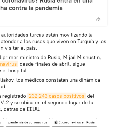
l coronavirus? Rusia entra en una
cha contra la pandemia
s autoridades turcas están movilizando la
 atender a los rusos que viven en Turquía y los
 visitar el país.
 primer ministro de Rusia, Mijaíl Mishustin,
onavirus
desde finales de abril, sigue
 el hospital.
liakov, los médicos constatan una dinámica
ud.
a registrado
232.243 casos positivos
del
-2 y se ubica en el segundo lugar de la
s, detras de EEUU.
v
pandemia de coronavirus
📰 El coronavirus en Rusia