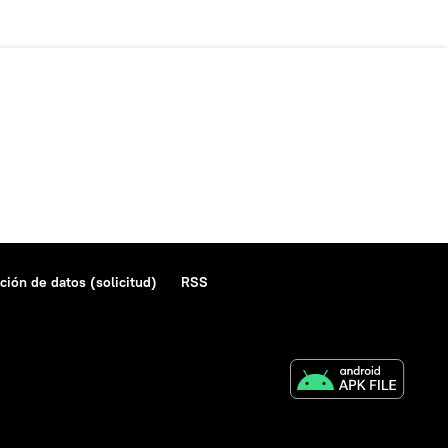
ción de datos (solicitud)
RSS