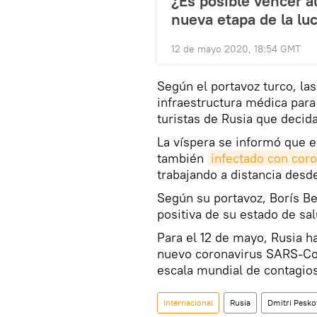
¿Es posible vencer a
nueva etapa de la lu
12 de mayo 2020, 18:54 GMT
Según el portavoz turco, la
infraestructura médica para
turistas de Rusia que decidan
La víspera se informó que el
también
infectado con cor
trabajando a distancia desde
Según su portavoz, Borís Be
positiva de su estado de sal
Para el 12 de mayo, Rusia h
nuevo coronavirus SARS-CoV
escala mundial de contagio
Internacional
Rusia
Dmitri Pesko