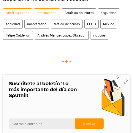
América Latina
Internacional
América del Norte
seguridad
sociedad
narcotráfico
tráfico de armas
EEUU
México
Felipe Calderón
Andrés Manuel López Obrador
noticias
Suscríbete al boletín 'Lo
más importante del día con
Sputnik '