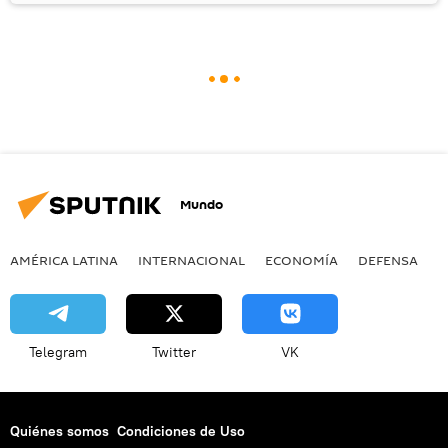
Mundo
AMÉRICA LATINA
INTERNACIONAL
ECONOMÍA
DEFENSA
M
Telegram
Twitter
VK
Quiénes somos
Condiciones de Uso