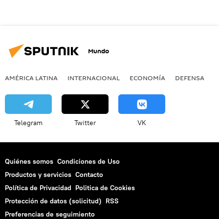
Mundo
AMÉRICA LATINA
INTERNACIONAL
ECONOMÍA
DEFENSA
M
Telegram
Twitter
VK
Quiénes somos
Condiciones de Uso
Productos y servicios
Contacto
Política de Privacidad
Politica de Cookies
Protección de datos (solicitud)
RSS
Preferencias de seguimiento