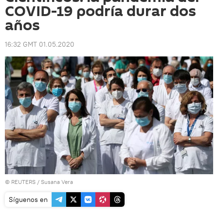
COVID-19 podría durar dos
años
16:32 GMT 01.05.2020
©
REUTERS
/ Susana Vera
Síguenos en