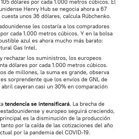
, 105 dólares por cada 1.000 metros cúbicos. El
dounidense Henry Hub se negocia ahora a 67
a cuesta unos 36 dólares, calcula Rúbchenko.
adounidense les costaría a los compradores
por cada 1.000 metros cúbicos. Y en la bolsa
bustible azul es ahora mucho más barato:
ural Gas Intel.
 y rechazar los suministros, los europeos
nta dólares por cada 1.000 metros cúbicos.
tos de millones, la suma es grande, observa
o es sorprendente que los envíos de GNL de
abril cayeran casi un 30% en comparación
ta
tendencia se intensificará
. La brecha de
 estadounidense y europeo seguirá creciendo,
rincipal es la disminución de la producción
tanto por la caída de las cotizaciones del año
actual por la pandemia del COVID-19.