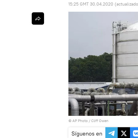
15:25 GMT 30.04.2020
(actualizad
© AP Photo / Cliff Owen
Síguenos en