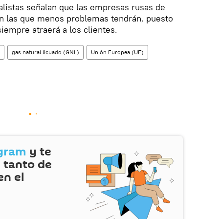
alistas señalan que las empresas rusas de
án las que menos problemas tendrán, puesto
iempre atraerá a los clientes.
gas natural licuado (GNL)
Unión Europea (UE)
gram
y te
 tanto de
en el