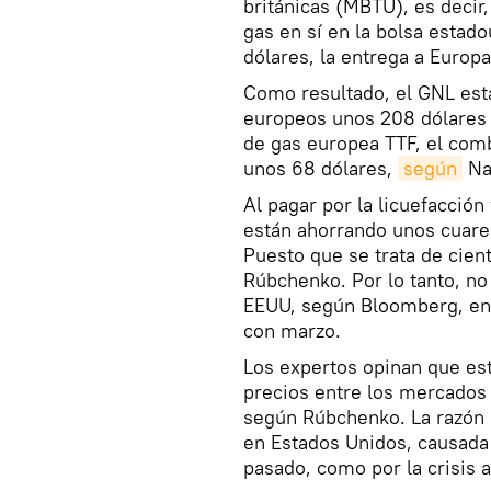
británicas (MBTU), es decir
gas en sí en la bolsa esta
dólares, la entrega a Europ
Como resultado, el GNL est
europeos unos 208 dólares 
de gas europea TTF, el com
unos 68 dólares,
según
Nat
Al pagar por la licuefacción
están ahorrando unos cuare
Puesto que se trata de cien
Rúbchenko. Por lo tanto, n
EEUU, según Bloomberg, en 
con marzo.
Los expertos opinan que es
precios entre los mercados
según Rúbchenko. La razón p
en Estados Unidos, causada 
pasado, como por la crisis 