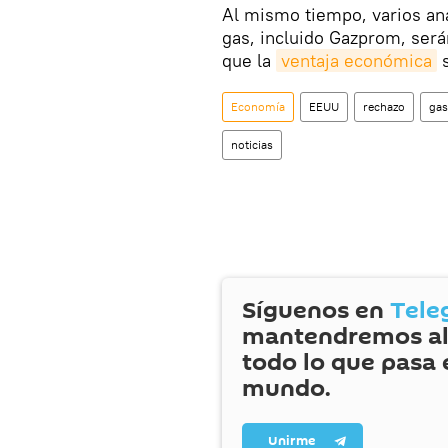
Al mismo tiempo, varios an
gas, incluido Gazprom, ser
que la
ventaja económica
s
Economía
EEUU
rechazo
gas
noticias
Síguenos en
Tele
mantendremos al
todo lo que pasa 
mundo.
Unirme