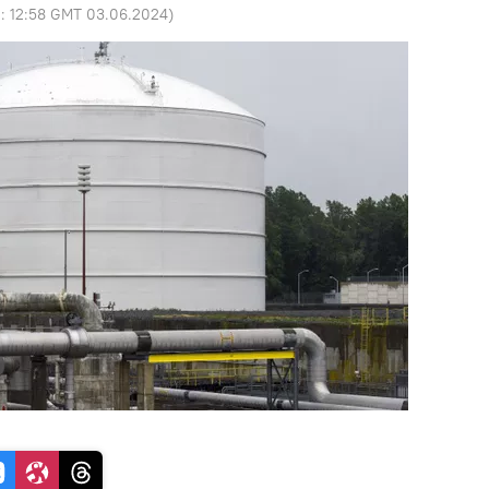
o:
12:58 GMT 03.06.2024
)