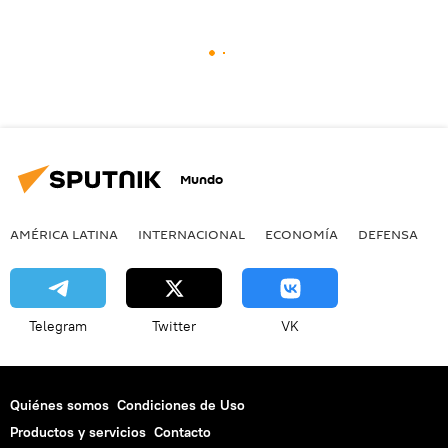
Mundo
AMÉRICA LATINA
INTERNACIONAL
ECONOMÍA
DEFENSA
M
Telegram
Twitter
VK
Quiénes somos
Condiciones de Uso
Productos y servicios
Contacto