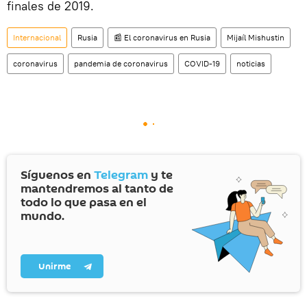
finales de 2019.
Internacional
Rusia
📰 El coronavirus en Rusia
Mijaíl Mishustin
coronavirus
pandemia de coronavirus
COVID-19
noticias
Síguenos en
Telegram
y te
mantendremos al tanto de
todo lo que pasa en el
mundo.
Unirme