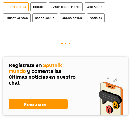
Internacional
política
América del Norte
Joe Biden
Hillary Clinton
acoso sexual
abuso sexual
noticias
Regístrate en
Sputnik
Mundo
y comenta las
últimas noticias en nuestro
chat
Registrarse