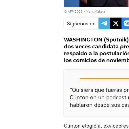
© AFP 2023 / Mark Makela
Síguenos en
WASHINGTON (Sputnik) —
dos veces candidata pres
respaldo a la postulació
los comicios de noviemb
"Quisiera que fueras p
Clinton en un podcast 
hablaron desde sus ca
Clinton elogió al exvicepres