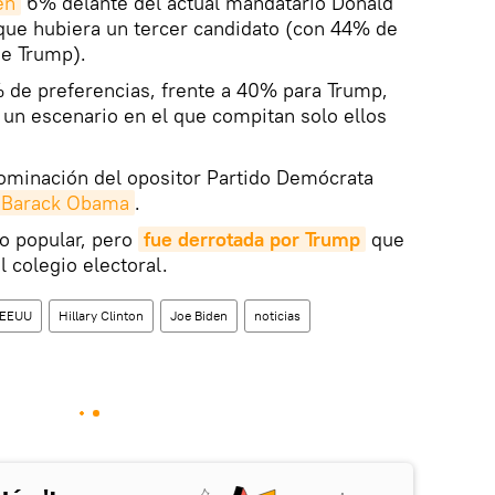
en
6% delante del actual mandatario Donald
 que hubiera un tercer candidato (con 44% de
de Trump).
 de preferencias, frente a 40% para Trump,
 un escenario en el que compitan solo ellos
nominación del opositor Partido Demócrata
Barack Obama
.
to popular, pero
fue derrotada por Trump
que
 colegio electoral.
EEUU
Hillary Clinton
Joe Biden
noticias