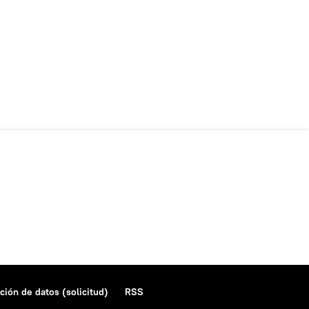
ción de datos (solicitud)
RSS