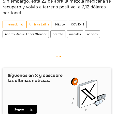
Sin embargo, este 22 de abril la mezcla mexicana se
recuperó y volvió a terreno positivo, a 7,12 dólares
por tonel.
Internacional
América Latina
México
COVID-19
Andrés Manuel López Obrador
decreto
medidas
noticias
Síguenos en
X
y descubre
las últimas noticias.
Seguir