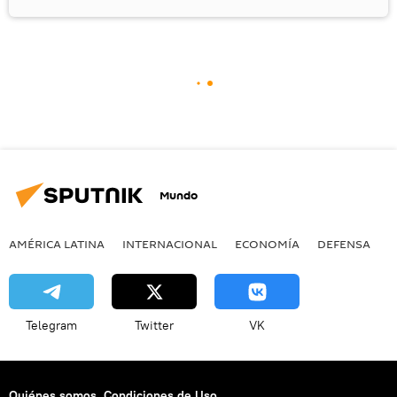
Mundo
AMÉRICA LATINA
INTERNACIONAL
ECONOMÍA
DEFENSA
M
Telegram
Twitter
VK
Quiénes somos
Condiciones de Uso