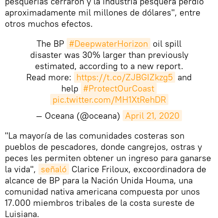
pesquerías cerraron y la industria pesquera perdió
aproximadamente mil millones de dólares", entre
otros muchos efectos.
The BP
#DeepwaterHorizon
oil spill
disaster was 30% larger than previously
estimated, according to a new report.
Read more:
https://t.co/ZJBGIZkzg5
and
help
#ProtectOurCoast
pic.twitter.com/MH1XtRehDR
— Oceana (@oceana)
April 21, 2020
​"La mayoría de las comunidades costeras son
pueblos de pescadores, donde cangrejos, ostras y
peces les permiten obtener un ingreso para ganarse
la vida",
señaló
Clarice Friloux, excoordinadora de
alcance de BP para la Nación Unida Houma, una
comunidad nativa americana compuesta por unos
17.000 miembros tribales de la costa sureste de
Luisiana.