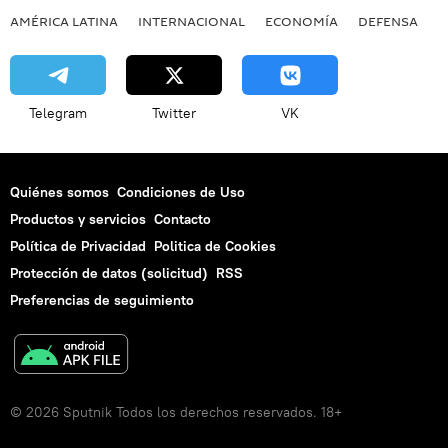
AMÉRICA LATINA
INTERNACIONAL
ECONOMÍA
DEFENSA
M
Telegram
Twitter
VK
Quiénes somos
Condiciones de Uso
Productos y servicios
Contacto
Política de Privacidad
Politica de Cookies
Protección de datos (solicitud)
RSS
Preferencias de seguimiento
© 2026 Sputnik Todos los derechos reservados. 18+