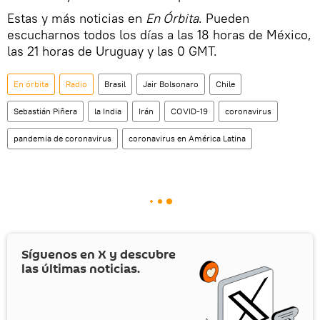
Estas y más noticias en
En Órbita
. Pueden
escucharnos todos los días a las 18 horas de México,
las 21 horas de Uruguay y las 0 GMT.
En órbita
Radio
Brasil
Jair Bolsonaro
Chile
Sebastián Piñera
la India
Irán
COVID-19
coronavirus
pandemia de coronavirus
coronavirus en América Latina
Síguenos en
X
y descubre
las últimas noticias.