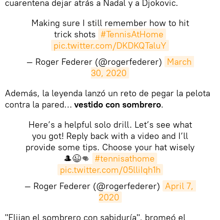
cuarentena dejar atrás a Nadal y a Djokovic.
Making sure I still remember how to hit
trick shots
#TennisAtHome
pic.twitter.com/DKDKQTaluY
— Roger Federer (@rogerfederer)
March 
30, 2020
​Además, la leyenda lanzó un reto de pegar la pelota
contra la pared…
vestido con sombrero
.
Here’s a helpful solo drill. Let’s see what
you got! Reply back with a video and I’ll
provide some tips. Choose your hat wisely
🎩😉👊
#tennisathome
pic.twitter.com/05lliIqh1h
— Roger Federer (@rogerfederer)
April 7, 
2020
​"Elijan el sombrero con sabiduría", bromeó el