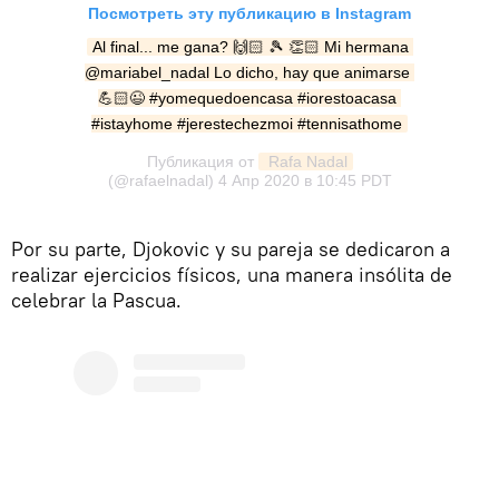
Посмотреть эту публикацию в Instagram
Al final... me gana? 🙌🏻 🎾 👏🏻 Mi hermana 
@mariabel_nadal Lo dicho, hay que animarse 
💪🏻😉 #yomequedoencasa #iorestoacasa 
#istayhome #jerestechezmoi #tennisathome
Публикация от
 Rafa Nadal
(@rafaelnadal)
4 Апр 2020 в 10:45 PDT
Por su parte, Djokovic y su pareja se dedicaron a
realizar ejercicios físicos, una manera insólita de
celebrar la Pascua.