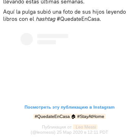
llevando estas últimas semanas.
Aquí la pulga subió una foto de sus hijos leyendo
libros con el
hashtag
#QuedateEnCasa.
Посмотреть эту публикацию в Instagram
#QuedateEnCasa 🏠 #StayAtHome
Публикация от
 Leo Messi
(@leomessi)
25 Мар 2020 в 12:11 PDT