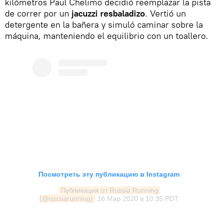
kilómetros Paul Chelimo decidió reemplazar la pista
de correr por un
jacuzzi resbaladizo
. Vertió un
detergente en la bañera y simuló caminar sobre la
máquina, manteniendo el equilibrio con un toallero.
Посмотреть эту публикацию в Instagram
Публикация от Russia Running 
(@russiarunning)
16 Мар 2020 в 10:35 PDT