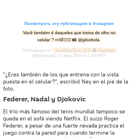
Посмотреть эту публикацию в Instagram
Você também é daqueles que treina de olho no 
celular ? 👀🤣🤦🏽‍♂️ 📸 @gilcebola
Публикация от
 ene10ta Érre 🇧🇷 👻 neymarjr
(@neymarjr)
17 Апр 2020 в 1:09 PDT
"¿Eres también de los que entrena con la vista
puesta en el celular?", escribió Ney en el pie de la
foto.
Federer, Nadal y Djokovic
El trío más famoso del tenis mundial tampoco se
queda en el sofá viendo Netflix. El suizo Roger
Federer, a pesar de una fuerte nevada practica el
juego contra la pared para cuando termine la