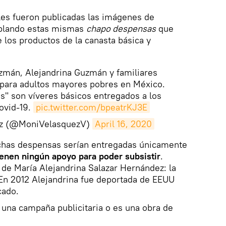
les fueron publicadas las imágenes de
blando estas mismas
chapo despensas
que
 los productos de la canasta básica y
zmán, Alejandrina Guzmán y familiares
para adultos mayores pobres en México.
" son víveres básicos entregados a los
ovid-19.
pic.twitter.com/bpeatrKJ3E
ez (@MoniVelasquezV)
April 16, 2020
chas despensas serían entregadas únicamente
enen ningún apoyo para poder subsistir
.
 de María Alejandrina Salazar Hernández: la
En 2012 Alejandrina fue deportada de EEUU
icado.
 una campaña publicitaria o es una obra de