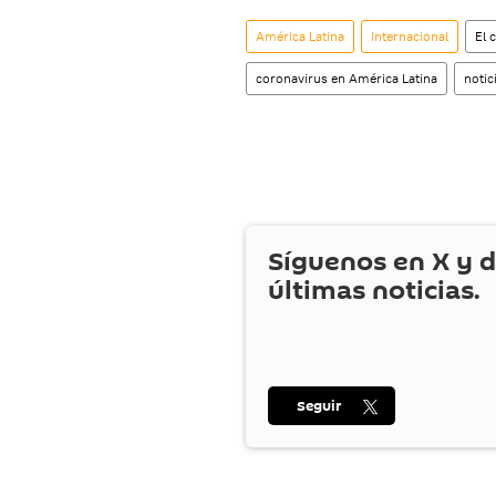
América Latina
Internacional
El 
coronavirus en América Latina
notic
Síguenos en
X
y d
últimas noticias.
Seguir