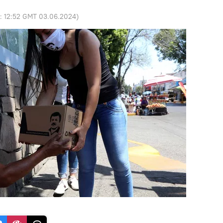
o:
12:52 GMT 03.06.2024
)