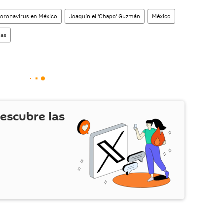
coronavirus en México
Joaquín el 'Chapo' Guzmán
México
ias
escubre las