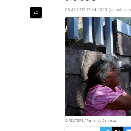
03:48 GMT 17.04.2020
(actualizad
©
REUTERS
/ Fernando Carranza