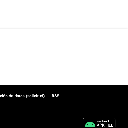
ción de datos (solicitud)
RSS