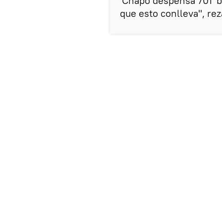
'Chapo despensa 701' b
que esto conlleva", re