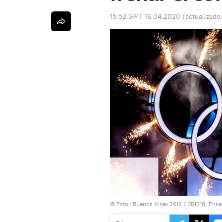
15:52 GMT 16.04.2020
(actualizado
© Foto :
Buenos Aires 2018
/
051018_Ensa