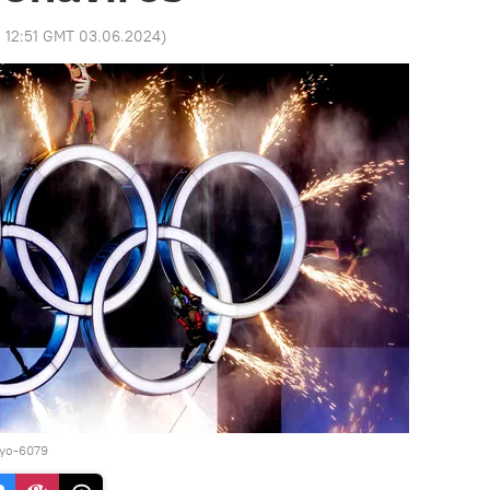
:
12:51 GMT 03.06.2024
)
yo-6079