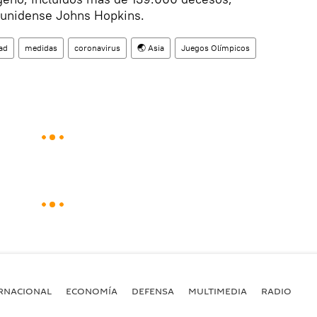
ounidense Johns Hopkins.
ad
medidas
coronavirus
🌏 Asia
Juegos Olímpicos
RNACIONAL
ECONOMÍA
DEFENSA
MULTIMEDIA
RADIO