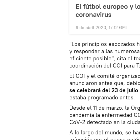
El fútbol europeo y 
coronavirus
6 de abril 2020, 17:12 GMT
"Los principios esbozados h
y responder a las numerosa
eficiente posible", cita el t
coordinación del COI para T
El COI y el comité organiza
anunciaron antes que, debid
se celebrará del 23 de julio
estaba programado antes.
Desde el 11 de marzo, la Or
pandemia la enfermedad CO
CoV-2 detectado en la ciuda
A lo largo del mundo, se h
infección por el nuevo pat