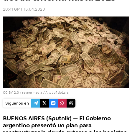
20:41 GMT 16.04.2020
CC BY 2.0
/
reynermedia
/
A lot of dollars
Síguenos en
BUENOS AIRES (Sputnik) — El Gobierno
argentino presentó un plan para