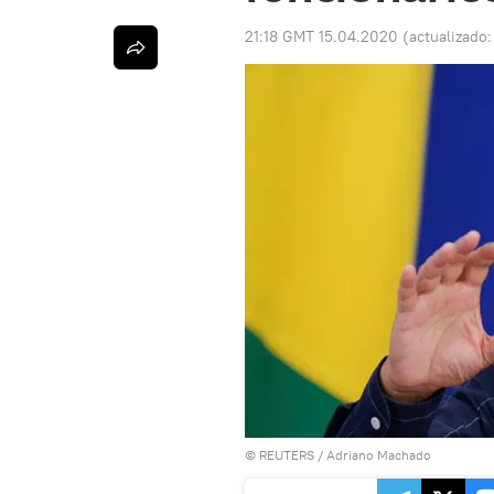
21:18 GMT 15.04.2020
(actualizado
©
REUTERS
/ Adriano Machado