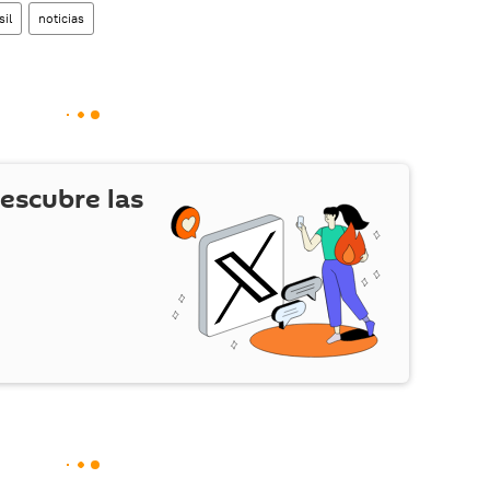
sil
noticias
escubre las