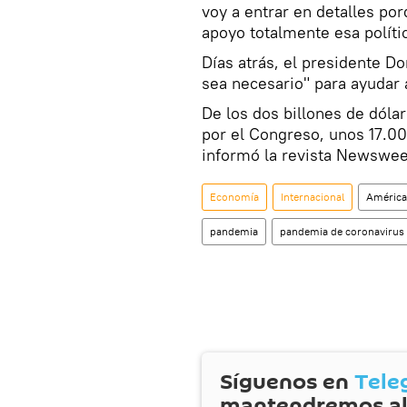
voy a entrar en detalles po
apoyo totalmente esa polític
Días atrás, el presidente D
sea necesario" para ayudar 
De los dos billones de dóla
por el Congreso, unos 17.00
informó la revista Newswee
Economía
Internacional
América
pandemia
pandemia de coronavirus
Síguenos en
Tele
mantendremos al