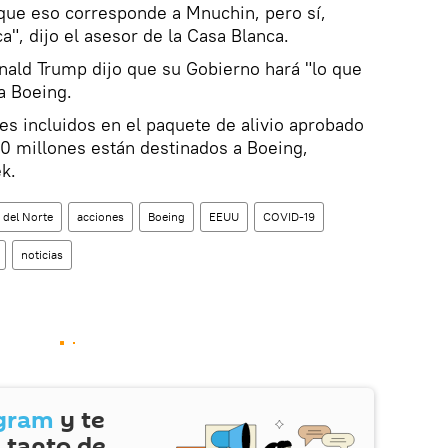
rque eso corresponde a Mnuchin, pero sí,
a", dijo el asesor de la Casa Blanca.
onald Trump dijo que su Gobierno hará "lo que
a Boeing.
res incluidos en el paquete de alivio aprobado
0 millones están destinados a Boeing,
k.
 del Norte
acciones
Boeing
EEUU
COVID-19
noticias
gram
y te
 tanto de